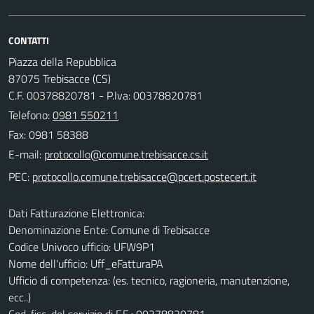
CONTATTI
Piazza della Repubblica
87075 Trebisacce (CS)
C.F. 00378820781 - P.Iva: 00378820781
Telefono:
0981 550211
Fax: 0981 58388
E-mail:
PEC:
Dati Fatturazione Elettronica:
Denominazione Ente: Comune di Trebisacce
Codice Univoco ufficio: UFW9P1
Nome dell'ufficio: Uff_eFatturaPA
Ufficio di competenza: (es. tecnico, ragioneria, manutenzione,
ecc..)
Cod. fisc. del servizio di F.E.: 00378820781