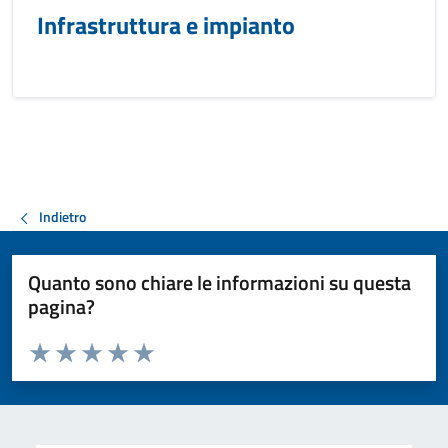
Infrastruttura e impianto
Indietro
Quanto sono chiare le informazioni su questa
pagina?
Valuta da 1 a 5 stelle la pagina
Valuta 1 stelle su 5
Valuta 2 stelle su 5
Valuta 3 stelle su 5
Valuta 4 stelle su 5
Valuta 5 stelle su 5