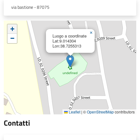
via bastione - 87075
+
×
Luogo a coordinate
−
Lat:9.014304
Lon:38.7255313
Leaflet
|
©
OpenStreetMap
contributors
Contatti