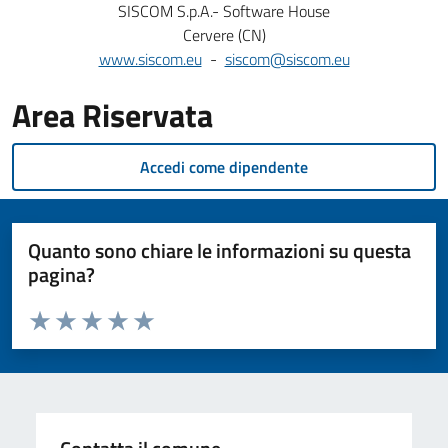
SISCOM S.p.A.- Software House
Cervere (CN)
www.siscom.eu
-
siscom@siscom.eu
Area Riservata
Accedi come dipendente
Quanto sono chiare le informazioni su questa
pagina?
Valuta da 1 a 5 stelle la pagina
Valuta 1 stelle su 5
Valuta 2 stelle su 5
Valuta 3 stelle su 5
Valuta 4 stelle su 5
Valuta 5 stelle su 5