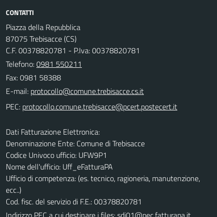
CONTATTI
Piazza della Repubblica
87075 Trebisacce (CS)
C.F. 00378820781 - P.Iva: 00378820781
Telefono:
0981 550211
Fax: 0981 58388
E-mail:
PEC:
Dati Fatturazione Elettronica:
Denominazione Ente: Comune di Trebisacce
Codice Univoco ufficio: UFW9P1
Nome dell'ufficio: Uff_eFatturaPA
Ufficio di competenza: (es. tecnico, ragioneria, manutenzione,
ecc..)
Cod. fisc. del servizio di F.E.: 00378820781
Indirizzo PEC a cui destinare i files:
sdi01@pec.fatturapa.it