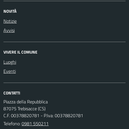
NOVITÀ
Notizie
Avvisi
VIVERE IL COMUNE
Luoghi
Eventi
CONTATTI
Piazza della Repubblica
87075 Trebisacce (CS)
C.F. 00378820781 - P.Iva: 00378820781
Telefono:
0981 550211