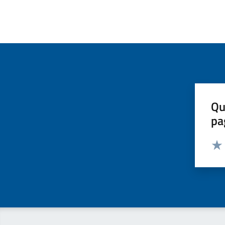
Qu
pa
Valut
Valu