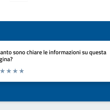
anto sono chiare le informazioni su questa
gina?
a da 1 a 5 stelle la pagina
ta 1 stelle su 5
Valuta 2 stelle su 5
Valuta 3 stelle su 5
Valuta 4 stelle su 5
Valuta 5 stelle su 5