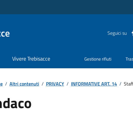
cce
Seguici su
Vivere Trebisacce
Gestione rifiuti
Tra
te
/
Altri contenuti
/
PRIVACY
/
INFORMATIVE ART. 14
/
Staf
ndaco