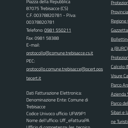
Piazza della Repubblica
Protezion
87075 Trebisacce (CS)
Provinci
C.F. 00378820781 - P.Iva:
Regione
00378820781
Telefono:
0981 550211
Gazzetta 
Fax: 0981 58388
Bollettin
E-mail:
a (BURC)
Protezion
PEC:
Calcolo 
Visure Ca
Parco Arc
Dati Fatturazione Elettronica:
Azienda 
Denominazione Ente: Comune di
Parco del
Trebisacce
Sibari e 
Codice Univoco ufficio: UFW9P1
Nome dell'ufficio: Uff_eFatturaPA
ne Turist
Ufficio di competenza: (es. tecnico,