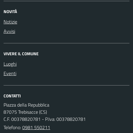
NOVITÀ
Notizie
Avvisi
VIVERE IL COMUNE
Luoghi
Eventi
CONTATTI
Piazza della Repubblica
87075 Trebisacce (CS)
C.F. 00378820781 - P.Iva: 00378820781
Telefono:
0981 550211