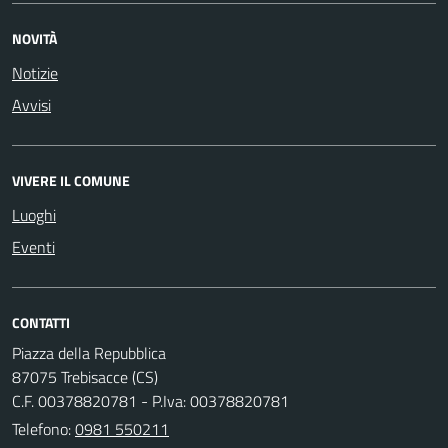
NOVITÀ
Notizie
Avvisi
VIVERE IL COMUNE
Luoghi
Eventi
CONTATTI
Piazza della Repubblica
87075 Trebisacce (CS)
C.F. 00378820781 - P.Iva: 00378820781
Telefono:
0981 550211