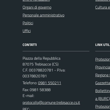
Organi di governo
Cultura 
Personale amministrativo
Politici
Uffici
CONTATTI
LINK UTIL
Piazza della Repubblica
Protezion
87075 Trebisacce (CS)
Provinci
C.F. 00378820781 - P.Iva:
Regione
00378820781
Telefono:
0981 550211
Gazzetta 
Fax: 0981 58388
Bollettin
E-mail:
a (BURC)
Protezion
PEC: