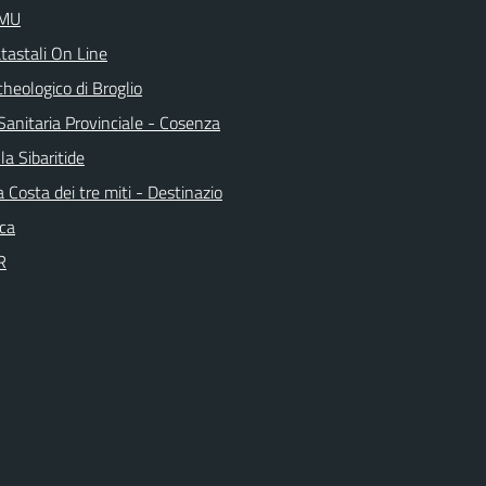
IMU
tastali On Line
heologico di Broglio
Sanitaria Provinciale - Cosenza
la Sibaritide
la Costa dei tre miti - Destinazio
ica
R