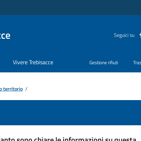
cce
Seguici su
Vivere Trebisacce
Gestione rifiuti
Tra
o territorio
/
anto sono chiare le informazioni su questa