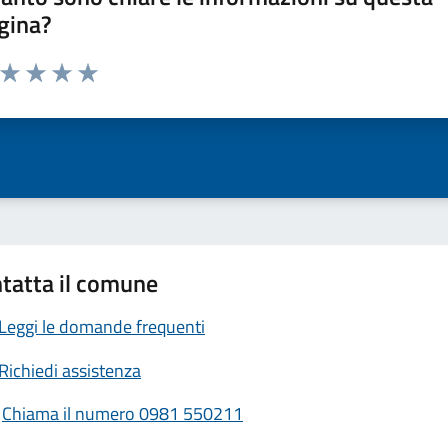
gina?
a da 1 a 5 stelle la pagina
ta 1 stelle su 5
Valuta 2 stelle su 5
Valuta 3 stelle su 5
Valuta 4 stelle su 5
Valuta 5 stelle su 5
tatta il comune
Leggi le domande frequenti
Richiedi assistenza
Chiama il numero 0981 550211