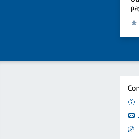
pa
Valut
Valu
Con