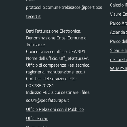
Calcolo 
Visure Ca
Parco Arc
Dati Fatturazione Elettronica:
Azienda 
Denominazione Ente: Comune di
Parco del
Trebisacce
Sibari e 
Codice Univoco ufficio: UFW9P1
Nome dell'ufficio: Uff_eFatturaPA
ne Turist
Ufficio di competenza: (es. tecnico,
W-MYSI
ragioneria, manutenzione, ecc..)
Cod. fisc. del servizio di F.E.:
00378820781
Indirizzo PEC a cui destinare i files:
sdi01@pec.fatturapa.it
Ufficio Relazioni con il Pubblico
Uffici e orari