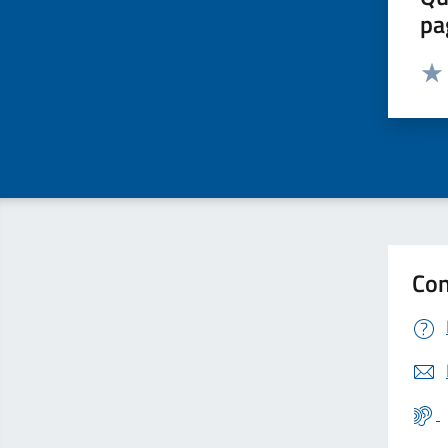
pa
Valut
Valu
Con