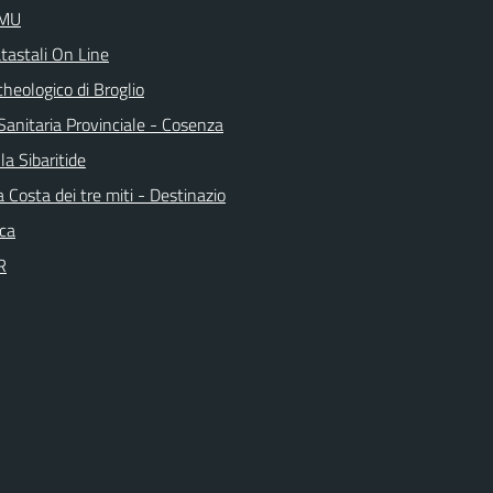
IMU
tastali On Line
heologico di Broglio
Sanitaria Provinciale - Cosenza
la Sibaritide
la Costa dei tre miti - Destinazio
ica
R