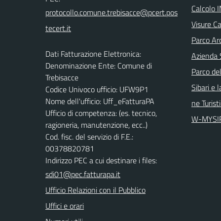
Calcolo 
Visure Ca
Parco Arc
Dati Fatturazione Elettronica:
Azienda 
Denominazione Ente: Comune di
Parco del
Trebisacce
Sibari e 
Codice Univoco ufficio: UFW9P1
Nome dell'ufficio: Uff_eFatturaPA
ne Turist
Ufficio di competenza: (es. tecnico,
W-MYSI
ragioneria, manutenzione, ecc..)
Cod. fisc. del servizio di F.E.:
00378820781
Indirizzo PEC a cui destinare i files:
sdi01@pec.fatturapa.it
Ufficio Relazioni con il Pubblico
Uffici e orari