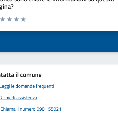
gina?
a da 1 a 5 stelle la pagina
ta 1 stelle su 5
Valuta 2 stelle su 5
Valuta 3 stelle su 5
Valuta 4 stelle su 5
Valuta 5 stelle su 5
tatta il comune
Leggi le domande frequenti
Richiedi assistenza
Chiama il numero 0981 550211