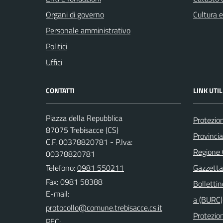
Organi di governo
Cultura 
Personale amministrativo
Politici
Uffici
CONTATTI
LINK UTIL
Piazza della Repubblica
Protezion
87075 Trebisacce (CS)
Provinci
C.F. 00378820781 - P.Iva:
Regione
00378820781
Telefono:
0981 550211
Gazzetta 
Fax: 0981 58388
Bollettin
E-mail:
a (BURC)
Protezion
PEC: