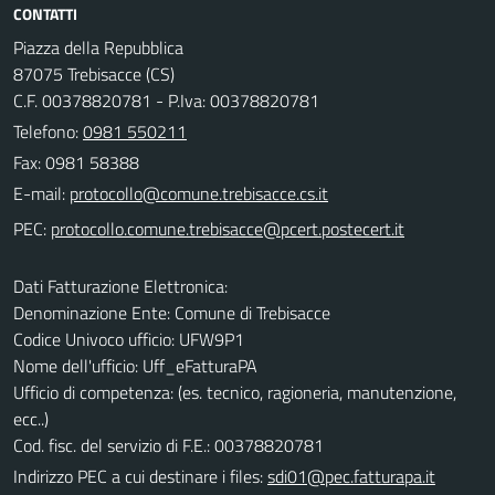
CONTATTI
Piazza della Repubblica
87075 Trebisacce (CS)
C.F. 00378820781 - P.Iva: 00378820781
Telefono:
0981 550211
Fax: 0981 58388
E-mail:
PEC:
Dati Fatturazione Elettronica:
Denominazione Ente: Comune di Trebisacce
Codice Univoco ufficio: UFW9P1
Nome dell'ufficio: Uff_eFatturaPA
Ufficio di competenza: (es. tecnico, ragioneria, manutenzione,
ecc..)
Cod. fisc. del servizio di F.E.: 00378820781
Indirizzo PEC a cui destinare i files:
sdi01@pec.fatturapa.it