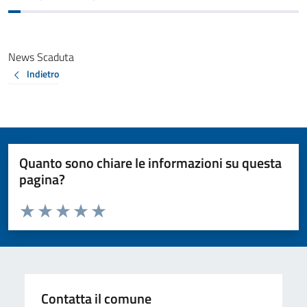
News Scaduta
Indietro
Quanto sono chiare le informazioni su questa
pagina?
Valuta da 1 a 5 stelle la pagina
Valuta 1 stelle su 5
Valuta 2 stelle su 5
Valuta 3 stelle su 5
Valuta 4 stelle su 5
Valuta 5 stelle su 5
Contatta il comune