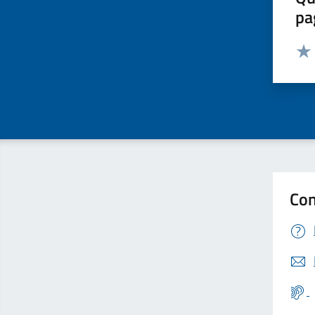
pa
Valut
Valu
Con