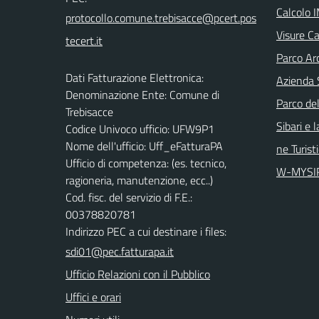
Calcolo 
Visure Ca
Parco Arc
Dati Fatturazione Elettronica:
Azienda 
Denominazione Ente: Comune di
Parco del
Trebisacce
Sibari e 
Codice Univoco ufficio: UFW9P1
Nome dell'ufficio: Uff_eFatturaPA
ne Turist
Ufficio di competenza: (es. tecnico,
W-MYSI
ragioneria, manutenzione, ecc..)
Cod. fisc. del servizio di F.E.:
00378820781
Indirizzo PEC a cui destinare i files:
sdi01@pec.fatturapa.it
Ufficio Relazioni con il Pubblico
Uffici e orari