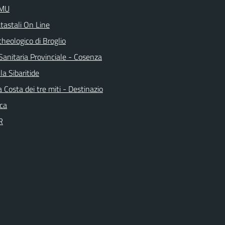
IMU
tastali On Line
heologico di Broglio
Sanitaria Provinciale - Cosenza
la Sibaritide
la Costa dei tre miti - Destinazio
ica
R