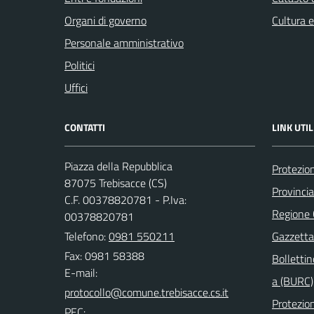
Organi di governo
Cultura 
Personale amministrativo
Politici
Uffici
CONTATTI
LINK UTIL
Piazza della Repubblica
Protezion
87075 Trebisacce (CS)
Provinci
C.F. 00378820781 - P.Iva:
Regione
00378820781
Telefono:
0981 550211
Gazzetta 
Fax: 0981 58388
Bollettin
E-mail:
a (BURC)
Protezion
PEC: