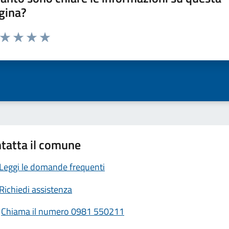
gina?
a da 1 a 5 stelle la pagina
ta 1 stelle su 5
Valuta 2 stelle su 5
Valuta 3 stelle su 5
Valuta 4 stelle su 5
Valuta 5 stelle su 5
tatta il comune
Leggi le domande frequenti
Richiedi assistenza
Chiama il numero 0981 550211