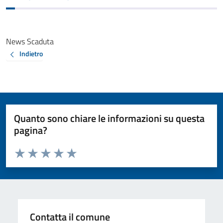
News Scaduta
Indietro
Quanto sono chiare le informazioni su questa
pagina?
Valuta da 1 a 5 stelle la pagina
Valuta 1 stelle su 5
Valuta 2 stelle su 5
Valuta 3 stelle su 5
Valuta 4 stelle su 5
Valuta 5 stelle su 5
Contatta il comune