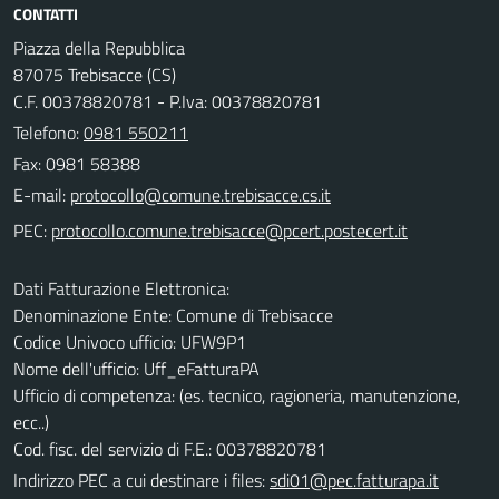
CONTATTI
Piazza della Repubblica
87075 Trebisacce (CS)
C.F. 00378820781 - P.Iva: 00378820781
Telefono:
0981 550211
Fax: 0981 58388
E-mail:
PEC:
Dati Fatturazione Elettronica:
Denominazione Ente: Comune di Trebisacce
Codice Univoco ufficio: UFW9P1
Nome dell'ufficio: Uff_eFatturaPA
Ufficio di competenza: (es. tecnico, ragioneria, manutenzione,
ecc..)
Cod. fisc. del servizio di F.E.: 00378820781
Indirizzo PEC a cui destinare i files:
sdi01@pec.fatturapa.it