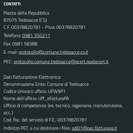
CONTATTI
Piazza della Repubblica
87075 Trebisacce (CS)
C.F. 00378820781 - P.Iva: 00378820781
Telefono:
0981 550211
Fax: 0981 58388
E-mail:
PEC:
Dati Fatturazione Elettronica:
Denominazione Ente: Comune di Trebisacce
Codice Univoco ufficio: UFW9P1
Nome dell'ufficio: Uff_eFatturaPA
Ufficio di competenza: (es. tecnico, ragioneria, manutenzione,
ecc..)
Cod. fisc. del servizio di F.E.: 00378820781
Indirizzo PEC a cui destinare i files:
sdi01@pec.fatturapa.it