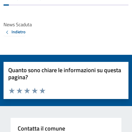
News Scaduta
Indietro
Quanto sono chiare le informazioni su questa
pagina?
Valuta da 1 a 5 stelle la pagina
Valuta 1 stelle su 5
Valuta 2 stelle su 5
Valuta 3 stelle su 5
Valuta 4 stelle su 5
Valuta 5 stelle su 5
Contatta il comune