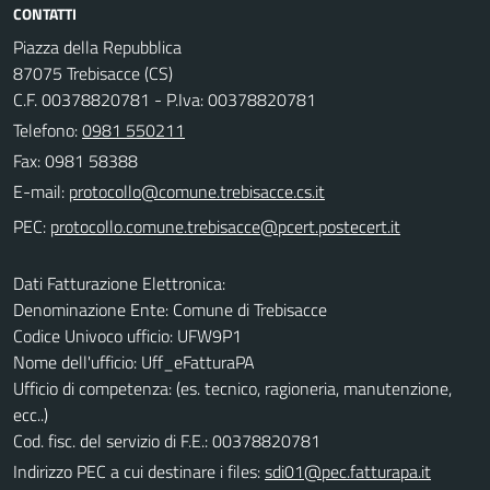
CONTATTI
Piazza della Repubblica
87075 Trebisacce (CS)
C.F. 00378820781 - P.Iva: 00378820781
Telefono:
0981 550211
Fax: 0981 58388
E-mail:
PEC:
Dati Fatturazione Elettronica:
Denominazione Ente: Comune di Trebisacce
Codice Univoco ufficio: UFW9P1
Nome dell'ufficio: Uff_eFatturaPA
Ufficio di competenza: (es. tecnico, ragioneria, manutenzione,
ecc..)
Cod. fisc. del servizio di F.E.: 00378820781
Indirizzo PEC a cui destinare i files:
sdi01@pec.fatturapa.it