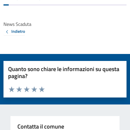
News Scaduta
Indietro
Quanto sono chiare le informazioni su questa
pagina?
Valuta da 1 a 5 stelle la pagina
Valuta 1 stelle su 5
Valuta 2 stelle su 5
Valuta 3 stelle su 5
Valuta 4 stelle su 5
Valuta 5 stelle su 5
Contatta il comune