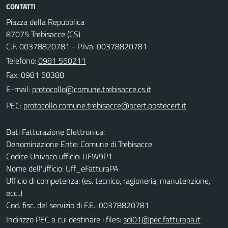
CONTATTI
Piazza della Repubblica
87075 Trebisacce (CS)
C.F. 00378820781 - P.Iva: 00378820781
Telefono:
0981 550211
Fax: 0981 58388
E-mail:
PEC:
Dati Fatturazione Elettronica:
Denominazione Ente: Comune di Trebisacce
Codice Univoco ufficio: UFW9P1
Nome dell'ufficio: Uff_eFatturaPA
Ufficio di competenza: (es. tecnico, ragioneria, manutenzione,
ecc..)
Cod. fisc. del servizio di F.E.: 00378820781
Indirizzo PEC a cui destinare i files:
sdi01@pec.fatturapa.it