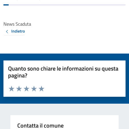
News Scaduta
Indietro
Quanto sono chiare le informazioni su questa
pagina?
Valuta da 1 a 5 stelle la pagina
Valuta 1 stelle su 5
Valuta 2 stelle su 5
Valuta 3 stelle su 5
Valuta 4 stelle su 5
Valuta 5 stelle su 5
Contatta il comune