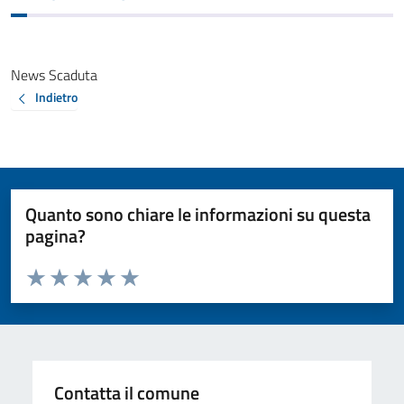
News Scaduta
Indietro
Quanto sono chiare le informazioni su questa
pagina?
Valuta da 1 a 5 stelle la pagina
Valuta 1 stelle su 5
Valuta 2 stelle su 5
Valuta 3 stelle su 5
Valuta 4 stelle su 5
Valuta 5 stelle su 5
Contatta il comune