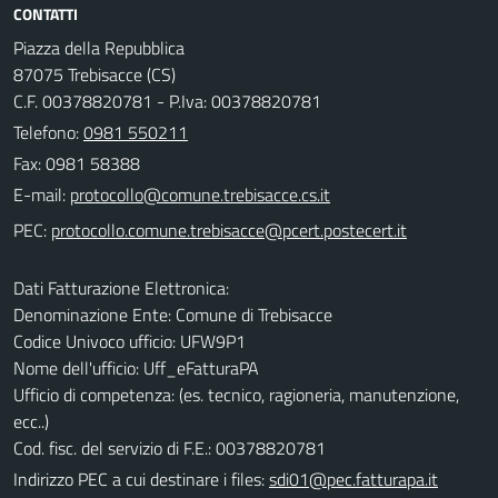
CONTATTI
Piazza della Repubblica
87075 Trebisacce (CS)
C.F. 00378820781 - P.Iva: 00378820781
Telefono:
0981 550211
Fax: 0981 58388
E-mail:
PEC:
Dati Fatturazione Elettronica:
Denominazione Ente: Comune di Trebisacce
Codice Univoco ufficio: UFW9P1
Nome dell'ufficio: Uff_eFatturaPA
Ufficio di competenza: (es. tecnico, ragioneria, manutenzione,
ecc..)
Cod. fisc. del servizio di F.E.: 00378820781
Indirizzo PEC a cui destinare i files:
sdi01@pec.fatturapa.it