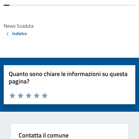
News Scaduta
Indietro
Quanto sono chiare le informazioni su questa
pagina?
Valuta da 1 a 5 stelle la pagina
Valuta 1 stelle su 5
Valuta 2 stelle su 5
Valuta 3 stelle su 5
Valuta 4 stelle su 5
Valuta 5 stelle su 5
Contatta il comune