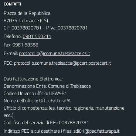
CONTATTI
Piazza della Repubblica
87075 Trebisacce (CS)
C.F. 00378820781 - P.Iva: 00378820781
Telefono:
0981 550211
Fax: 0981 58388
E-mail:
PEC:
Dati Fatturazione Elettronica:
Denominazione Ente: Comune di Trebisacce
Codice Univoco ufficio: UFW9P1
Nome dell'ufficio: Uff_eFatturaPA
Ufficio di competenza: (es. tecnico, ragioneria, manutenzione,
ecc..)
Cod. fisc. del servizio di F.E.: 00378820781
Indirizzo PEC a cui destinare i files:
sdi01@pec.fatturapa.it