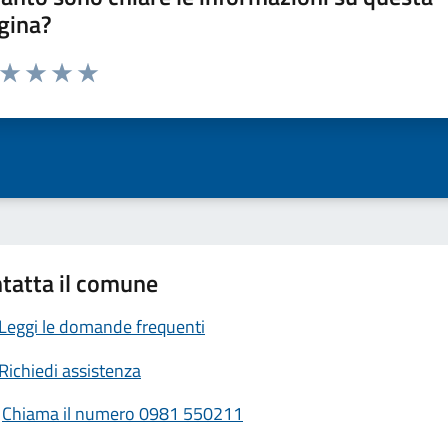
gina?
a da 1 a 5 stelle la pagina
ta 1 stelle su 5
Valuta 2 stelle su 5
Valuta 3 stelle su 5
Valuta 4 stelle su 5
Valuta 5 stelle su 5
tatta il comune
Leggi le domande frequenti
Richiedi assistenza
Chiama il numero 0981 550211