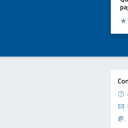
pa
Valut
Valu
Con