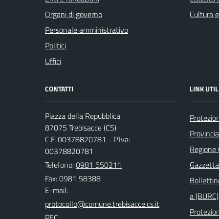
Organi di governo
Cultura 
Personale amministrativo
Politici
Uffici
CONTATTI
LINK UTIL
Piazza della Repubblica
Protezion
87075 Trebisacce (CS)
Provinci
C.F. 00378820781 - P.Iva:
Regione
00378820781
Telefono:
0981 550211
Gazzetta 
Fax: 0981 58388
Bollettin
E-mail:
a (BURC)
Protezion
PEC: