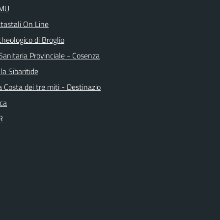
IMU
tastali On Line
heologico di Broglio
Sanitaria Provinciale - Cosenza
la Sibaritide
la Costa dei tre miti - Destinazio
ica
R