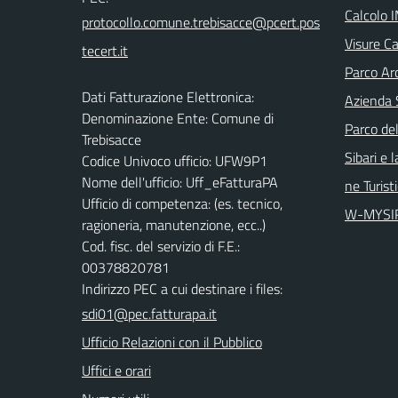
Calcolo 
Visure Ca
Parco Arc
Dati Fatturazione Elettronica:
Azienda 
Denominazione Ente: Comune di
Parco del
Trebisacce
Sibari e 
Codice Univoco ufficio: UFW9P1
Nome dell'ufficio: Uff_eFatturaPA
ne Turist
Ufficio di competenza: (es. tecnico,
W-MYSI
ragioneria, manutenzione, ecc..)
Cod. fisc. del servizio di F.E.:
00378820781
Indirizzo PEC a cui destinare i files:
sdi01@pec.fatturapa.it
Ufficio Relazioni con il Pubblico
Uffici e orari