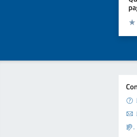
pa
Valut
Valu
Con