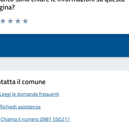
gina?
a da 1 a 5 stelle la pagina
ta 1 stelle su 5
Valuta 2 stelle su 5
Valuta 3 stelle su 5
Valuta 4 stelle su 5
Valuta 5 stelle su 5
tatta il comune
Leggi le domande frequenti
Richiedi assistenza
Chiama il numero 0981 550211