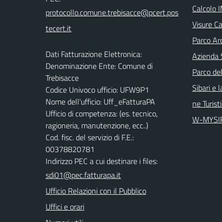
Calcolo 
Visure Ca
Parco Arc
Dati Fatturazione Elettronica:
Azienda 
Denominazione Ente: Comune di
Parco del
Trebisacce
Sibari e 
Codice Univoco ufficio: UFW9P1
Nome dell'ufficio: Uff_eFatturaPA
ne Turist
Ufficio di competenza: (es. tecnico,
W-MYSI
ragioneria, manutenzione, ecc..)
Cod. fisc. del servizio di F.E.:
00378820781
Indirizzo PEC a cui destinare i files:
sdi01@pec.fatturapa.it
Ufficio Relazioni con il Pubblico
Uffici e orari