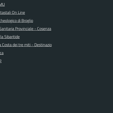
IMU
tastali On Line
heologico di Broglio
Sanitaria Provinciale - Cosenza
la Sibaritide
la Costa dei tre miti - Destinazio
ica
R