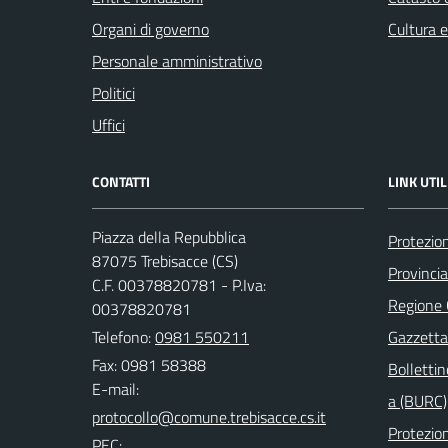
Organi di governo
Cultura 
Personale amministrativo
Politici
Uffici
CONTATTI
LINK UTIL
Piazza della Repubblica
Protezion
87075 Trebisacce (CS)
Provinci
C.F. 00378820781 - P.Iva:
Regione
00378820781
Telefono:
0981 550211
Gazzetta 
Fax: 0981 58388
Bollettin
E-mail:
a (BURC)
Protezion
PEC: