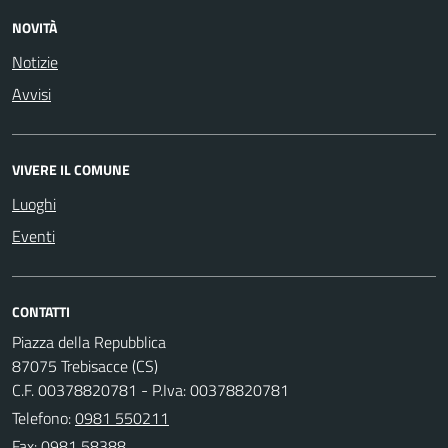
NOVITÀ
Notizie
Avvisi
VIVERE IL COMUNE
Luoghi
Eventi
CONTATTI
Piazza della Repubblica
87075 Trebisacce (CS)
C.F. 00378820781 - P.Iva: 00378820781
Telefono:
0981 550211
Fax: 0981 58388