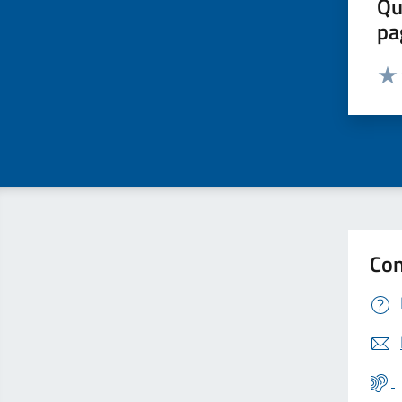
Qu
pa
Valut
Valu
Con