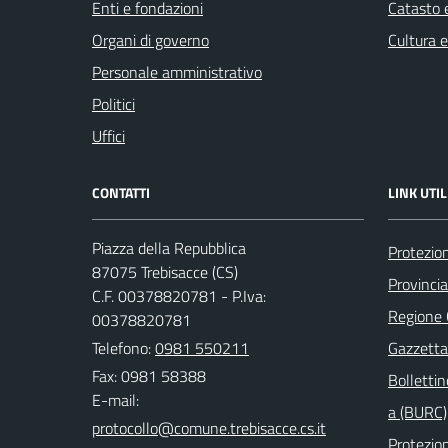
Enti e fondazioni
Catasto e
Organi di governo
Cultura 
Personale amministrativo
Politici
Uffici
CONTATTI
LINK UTIL
Piazza della Repubblica
Protezion
87075 Trebisacce (CS)
Provinci
C.F. 00378820781 - P.Iva:
Regione
00378820781
Telefono:
0981 550211
Gazzetta 
Fax: 0981 58388
Bollettin
E-mail:
a (BURC)
Protezion