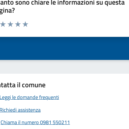
anto sono chiare le informazioni su questa
gina?
a da 1 a 5 stelle la pagina
ta 1 stelle su 5
Valuta 2 stelle su 5
Valuta 3 stelle su 5
Valuta 4 stelle su 5
Valuta 5 stelle su 5
tatta il comune
Leggi le domande frequenti
Richiedi assistenza
Chiama il numero 0981 550211