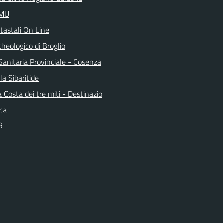
IMU
tastali On Line
heologico di Broglio
Sanitaria Provinciale - Cosenza
la Sibaritide
la Costa dei tre miti - Destinazio
ica
R