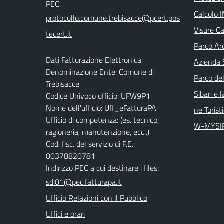
PEC:
Calcolo 
Visure Ca
Parco Arc
Dati Fatturazione Elettronica:
Azienda 
Denominazione Ente: Comune di
Parco del
Trebisacce
Sibari e 
Codice Univoco ufficio: UFW9P1
Nome dell'ufficio: Uff_eFatturaPA
ne Turist
Ufficio di competenza: (es. tecnico,
W-MYSI
ragioneria, manutenzione, ecc..)
Cod. fisc. del servizio di F.E.:
00378820781
Indirizzo PEC a cui destinare i files:
sdi01@pec.fatturapa.it
Ufficio Relazioni con il Pubblico
Uffici e orari