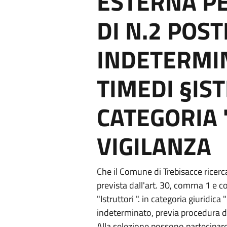
ESTERNA P
DI N.2 POST
INDETERMI
TIMEDI §IS
CATEGORIA 
VIGILANZA
Che il Comune di Trebisacce ricerc
prevista dall'art. 30, comrna 1 e c
"Istruttori ". in categoria giuridic
indeterminato, previa procedura di 
Alla selezione possono partecipare