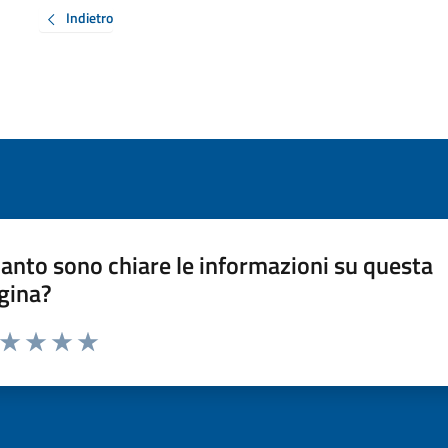
Indietro
anto sono chiare le informazioni su questa
gina?
a da 1 a 5 stelle la pagina
ta 1 stelle su 5
Valuta 2 stelle su 5
Valuta 3 stelle su 5
Valuta 4 stelle su 5
Valuta 5 stelle su 5