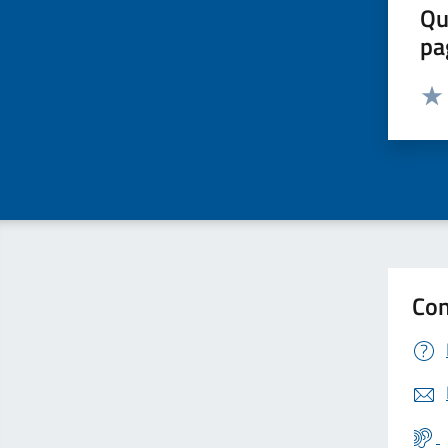
Qu
pa
Valut
Valu
Con