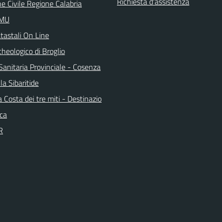
Richiesta d'assistenza
e Civile Regione Calabria
IMU
tastali On Line
heologico di Broglio
Sanitaria Provinciale - Cosenza
la Sibaritide
la Costa dei tre miti - Destinazio
ica
R