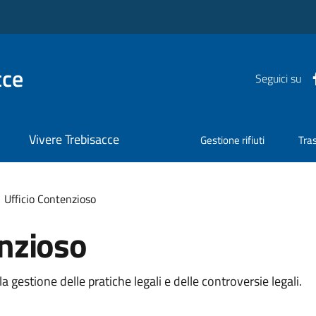
cce
Seguici su
Vivere Trebisacce
Gestione rifiuti
Tra
Ufficio Contenzioso
enzioso
la
gestione
delle
pratiche
legali
e
delle
controversie
legali.