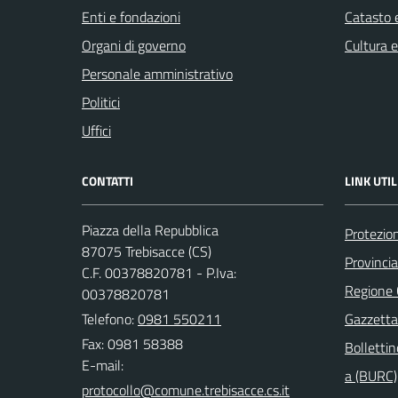
Enti e fondazioni
Catasto e
Organi di governo
Cultura 
Personale amministrativo
Politici
Uffici
CONTATTI
LINK UTIL
Piazza della Repubblica
Protezion
87075 Trebisacce (CS)
Provinci
C.F. 00378820781 - P.Iva:
Regione
00378820781
Telefono:
0981 550211
Gazzetta 
Fax: 0981 58388
Bollettin
E-mail:
a (BURC)