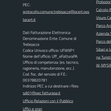
Protezion
PEC:
Calcolo 
Visure Ca
Parco Arc
Dati Fatturazione Elettronica:
Azienda 
Denominazione Ente: Comune di
Parco del
Trebisacce
Sibari e 
Codice Univoco ufficio: UFW9P1
Nome dell'ufficio: Uff_eFatturaPA
ne Turist
Ufficio di competenza: (es. tecnico,
W-MYSI
ragioneria, manutenzione, ecc..)
Cod. fisc. del servizio di F.E.:
00378820781
Indirizzo PEC a cui destinare i files:
sdi01@pec.fatturapa.it
Ufficio Relazioni con il Pubblico
Uffici e orari