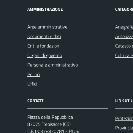
AMMINISTRAZIONE
CATEGORI
Aree amministrative
Anagrafe 
Documenti e dati
Autorizza
Enti e fondazioni
Catasto e
Organi di governo
Cultura 
Personale amministrativo
Politici
Uffici
CONTATTI
LINK UTIL
Piazza della Repubblica
Protezion
87075 Trebisacce (CS)
Provinci
C.F. 00378820781 - P.Iva: