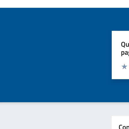
Qu
pa
Valut
Valu
Con