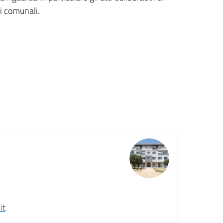
ci comunali.
it