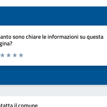
anto sono chiare le informazioni su questa
gina?
a da 1 a 5 stelle la pagina
ta 1 stelle su 5
Valuta 2 stelle su 5
Valuta 3 stelle su 5
Valuta 4 stelle su 5
Valuta 5 stelle su 5
tatta il comune