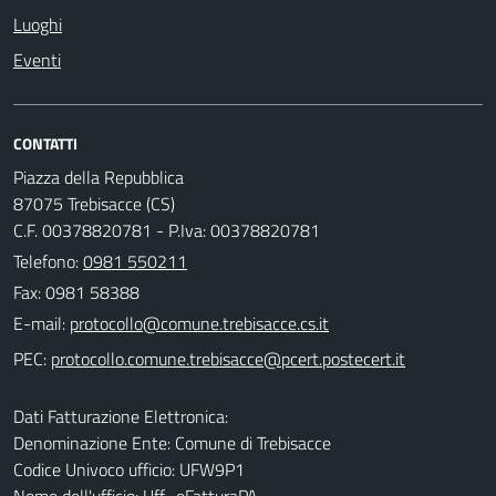
Luoghi
Eventi
CONTATTI
Piazza della Repubblica
87075 Trebisacce (CS)
C.F. 00378820781 - P.Iva: 00378820781
Telefono:
0981 550211
Fax: 0981 58388
E-mail:
PEC:
Dati Fatturazione Elettronica:
Denominazione Ente: Comune di Trebisacce
Codice Univoco ufficio: UFW9P1
Nome dell'ufficio: Uff_eFatturaPA