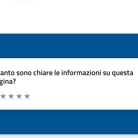
anto sono chiare le informazioni su questa
gina?
a da 1 a 5 stelle la pagina
ta 1 stelle su 5
Valuta 2 stelle su 5
Valuta 3 stelle su 5
Valuta 4 stelle su 5
Valuta 5 stelle su 5