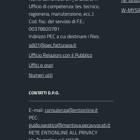
Ufficio di competenza: (es. tecnico,
W-MYSI
ragioneria, manutenzione, ecc..)
Cod. fisc. del servizio di F.E.:
00378820781
Indirizzo PEC a cui destinare i files:
sdi01@pec.fatturapa.it
Ufficio Relazioni con il Pubblico
Uffici e orari
Numeri utili
CONTATTI D.P.O.
E-mail:
PEC:
RETE ENTIONLINE ALL PRIVACY
Via Triumplina n° 183/B