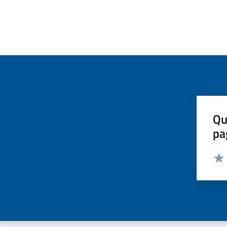
Qu
pa
Valut
Valu