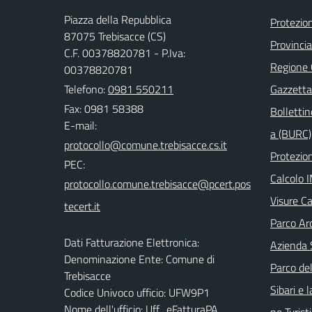
Piazza della Repubblica
Protezion
87075 Trebisacce (CS)
Provinci
C.F. 00378820781 - P.Iva:
Regione
00378820781
Telefono:
0981 550211
Gazzetta 
Fax: 0981 58388
Bollettin
E-mail:
a (BURC)
Protezion
PEC:
Calcolo 
Visure Ca
Parco Arc
Dati Fatturazione Elettronica:
Azienda 
Denominazione Ente: Comune di
Parco del
Trebisacce
Sibari e 
Codice Univoco ufficio: UFW9P1
Nome dell'ufficio: Uff_eFatturaPA
ne Turist