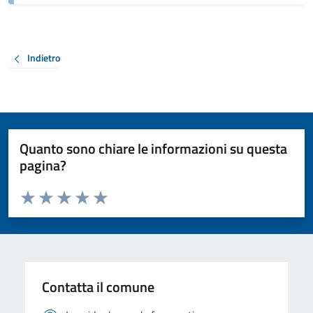
Indietro
Quanto sono chiare le informazioni su questa
pagina?
Valuta da 1 a 5 stelle la pagina
Valuta 1 stelle su 5
Valuta 2 stelle su 5
Valuta 3 stelle su 5
Valuta 4 stelle su 5
Valuta 5 stelle su 5
Contatta il comune