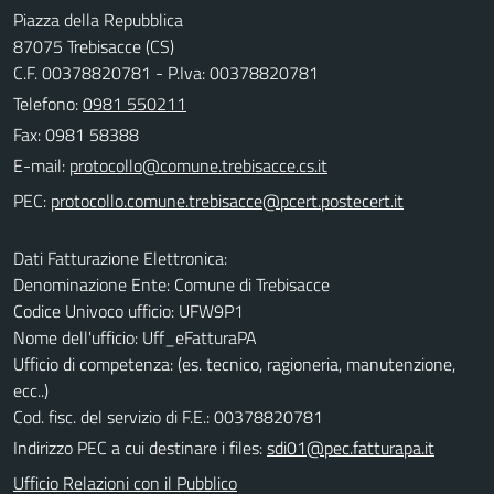
Piazza della Repubblica
87075 Trebisacce (CS)
C.F. 00378820781 - P.Iva: 00378820781
Telefono:
0981 550211
Fax: 0981 58388
E-mail:
PEC:
Dati Fatturazione Elettronica:
Denominazione Ente: Comune di Trebisacce
Codice Univoco ufficio: UFW9P1
Nome dell'ufficio: Uff_eFatturaPA
Ufficio di competenza: (es. tecnico, ragioneria, manutenzione,
ecc..)
Cod. fisc. del servizio di F.E.: 00378820781
Indirizzo PEC a cui destinare i files:
sdi01@pec.fatturapa.it
Ufficio Relazioni con il Pubblico