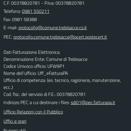
C.F. 00378820781 - P.Iva: 00378820781
Telefono:
0981 550211
Fax: 0981 58388
E-mail:
PEC:
Dati Fatturazione Elettronica:
Denominazione Ente: Comune di Trebisacce
Codice Univoco ufficio: UFW9P1
Nome dell'ufficio: Uff_eFatturaPA
Ufficio di competenza: (es. tecnico, ragioneria, manutenzione,
ecc..)
Cod. fisc. del servizio di F.E.: 00378820781
Indirizzo PEC a cui destinare i files:
sdi01@pec.fatturapa.it
Ufficio Relazioni con il Pubblico
Uffici e orari
Numeri utili