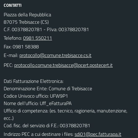
CONTATTI
Piazza della Repubblica
87075 Trebisacce (CS)
C.F. 00378820781 - P.Iva: 00378820781
Telefono:
0981 550211
Fax: 0981 58388
E-mail:
PEC:
Dati Fatturazione Elettronica:
Denominazione Ente: Comune di Trebisacce
Codice Univoco ufficio: UFW9P1
Nome dell'ufficio: Uff_eFatturaPA
Ufficio di competenza: (es. tecnico, ragioneria, manutenzione,
ecc..)
Cod. fisc. del servizio di F.E.: 00378820781
Indirizzo PEC a cui destinare i files:
sdi01@pec.fatturapa.it