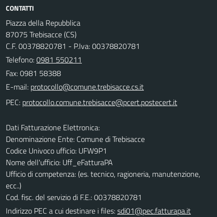
CONTATTI
Piazza della Repubblica
87075 Trebisacce (CS)
C.F. 00378820781 - P.Iva: 00378820781
Telefono:
0981 550211
Fax: 0981 58388
E-mail:
PEC:
Dati Fatturazione Elettronica:
Denominazione Ente: Comune di Trebisacce
Codice Univoco ufficio: UFW9P1
Nome dell'ufficio: Uff_eFatturaPA
Ufficio di competenza: (es. tecnico, ragioneria, manutenzione,
ecc..)
Cod. fisc. del servizio di F.E.: 00378820781
Indirizzo PEC a cui destinare i files:
sdi01@pec.fatturapa.it