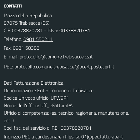
CONTATTI
Piazza della Repubblica
87075 Trebisacce (CS)
C.F. 00378820781 - P.Iva: 00378820781
Telefono:
0981 550211
Fax: 0981 58388
E-mail:
PEC:
Dati Fatturazione Elettronica:
Denominazione Ente: Comune di Trebisacce
Codice Univoco ufficio: UFW9P1
Nome dell'ufficio: Uff_eFatturaPA
Ufficio di competenza: (es. tecnico, ragioneria, manutenzione,
ecc..)
Cod. fisc. del servizio di F.E.: 00378820781
Indirizzo PEC a cui destinare i files:
sdi01@pec.fatturapa.it