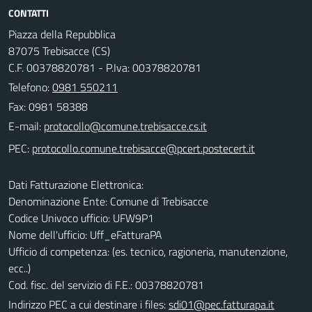
CONTATTI
Piazza della Repubblica
87075 Trebisacce (CS)
C.F. 00378820781 - P.Iva: 00378820781
Telefono:
0981 550211
Fax: 0981 58388
E-mail:
PEC:
Dati Fatturazione Elettronica:
Denominazione Ente: Comune di Trebisacce
Codice Univoco ufficio: UFW9P1
Nome dell'ufficio: Uff_eFatturaPA
Ufficio di competenza: (es. tecnico, ragioneria, manutenzione,
ecc..)
Cod. fisc. del servizio di F.E.: 00378820781
Indirizzo PEC a cui destinare i files:
sdi01@pec.fatturapa.it