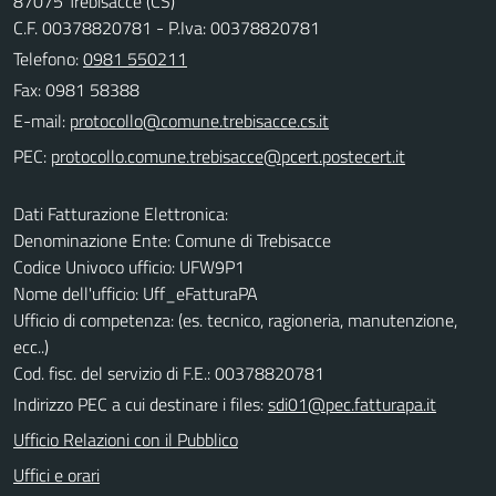
87075 Trebisacce (CS)
C.F. 00378820781 - P.Iva: 00378820781
Telefono:
0981 550211
Fax: 0981 58388
E-mail:
PEC:
Dati Fatturazione Elettronica:
Denominazione Ente: Comune di Trebisacce
Codice Univoco ufficio: UFW9P1
Nome dell'ufficio: Uff_eFatturaPA
Ufficio di competenza: (es. tecnico, ragioneria, manutenzione,
ecc..)
Cod. fisc. del servizio di F.E.: 00378820781
Indirizzo PEC a cui destinare i files:
sdi01@pec.fatturapa.it
Ufficio Relazioni con il Pubblico
Uffici e orari