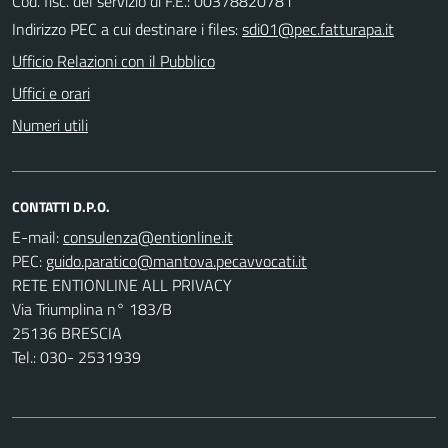
Cod. fisc. del servizio di F.E.: 00378820781
Indirizzo PEC a cui destinare i files:
sdi01@pec.fatturapa.it
Ufficio Relazioni con il Pubblico
Uffici e orari
Numeri utili
CONTATTI D.P.O.
E-mail:
PEC:
RETE ENTIONLINE ALL PRIVACY
Via Triumplina n° 183/B
25136 BRESCIA
Tel.: 030- 2531939