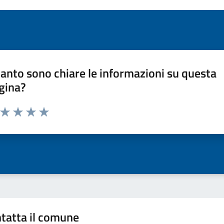
anto sono chiare le informazioni su questa
gina?
a da 1 a 5 stelle la pagina
ta 1 stelle su 5
Valuta 2 stelle su 5
Valuta 3 stelle su 5
Valuta 4 stelle su 5
Valuta 5 stelle su 5
tatta il comune