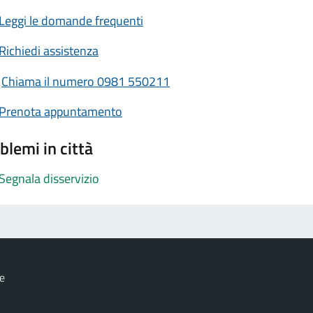
Leggi le domande frequenti
Richiedi assistenza
Chiama il numero 0981 550211
Prenota appuntamento
blemi in città
Segnala disservizio
e