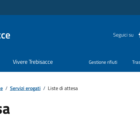
cce
Seguici su
Vivere Trebisacce
Gestione rifiuti
Tra
te
/
Servizi erogati
/
Liste di attesa
sa