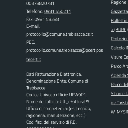
Regione
00378820781
Telefono:
0981 550211
Gazzetta 
Fax: 0981 58388
Bollettin
E-mail:
a (BURC)
Protezion
PEC:
Calcolo 
Visure Ca
Parco Arc
Dati Fatturazione Elettronica:
Azienda 
Denominazione Ente: Comune di
Parco del
Trebisacce
Sibari e 
Codice Univoco ufficio: UFW9P1
Nome dell'ufficio: Uff_eFatturaPA
ne Turist
Ufficio di competenza: (es. tecnico,
W-MYSI
ragioneria, manutenzione, ecc..)
Cod. fisc. del servizio di F.E.: