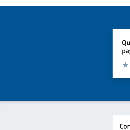
Qu
pa
Valut
Valu
Con