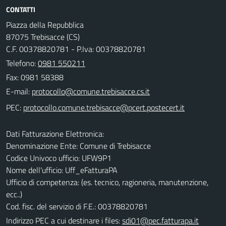
CONTATTI
Piazza della Repubblica
87075 Trebisacce (CS)
C.F. 00378820781 - P.Iva: 00378820781
Telefono:
0981 550211
Fax: 0981 58388
E-mail:
PEC:
Dati Fatturazione Elettronica:
Denominazione Ente: Comune di Trebisacce
Codice Univoco ufficio: UFW9P1
Nome dell'ufficio: Uff_eFatturaPA
Ufficio di competenza: (es. tecnico, ragioneria, manutenzione,
ecc..)
Cod. fisc. del servizio di F.E.: 00378820781
Indirizzo PEC a cui destinare i files:
sdi01@pec.fatturapa.it