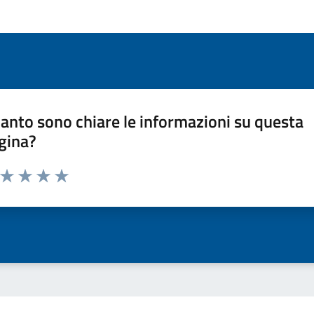
anto sono chiare le informazioni su questa
gina?
a da 1 a 5 stelle la pagina
ta 1 stelle su 5
Valuta 2 stelle su 5
Valuta 3 stelle su 5
Valuta 4 stelle su 5
Valuta 5 stelle su 5