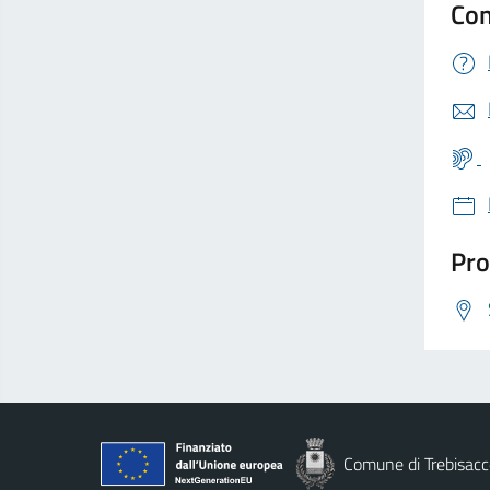
Con
Pro
Comune di Trebisacc