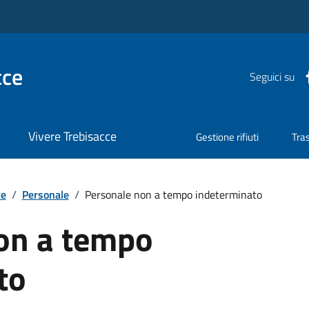
cce
Seguici su
Vivere Trebisacce
Gestione rifiuti
Tra
te
/
Personale
/
Personale non a tempo indeterminato
on a tempo
to