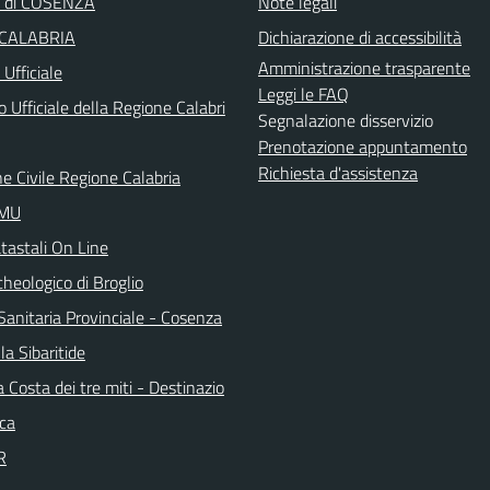
a di COSENZA
Note legali
 CALABRIA
Dichiarazione di accessibilità
Amministrazione trasparente
Ufficiale
Leggi le FAQ
o Ufficiale della Regione Calabri
Segnalazione disservizio
Prenotazione appuntamento
Richiesta d'assistenza
e Civile Regione Calabria
IMU
tastali On Line
heologico di Broglio
Sanitaria Provinciale - Cosenza
la Sibaritide
la Costa dei tre miti - Destinazio
ica
R