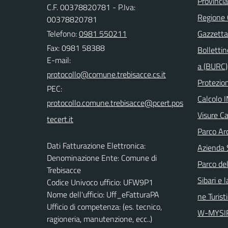
Provinci
C.F. 00378820781 - P.Iva:
Regione
00378820781
Telefono:
0981 550211
Gazzetta 
Fax: 0981 58388
Bollettin
E-mail:
a (BURC)
Protezion
PEC:
Calcolo 
Visure Ca
Parco Arc
Dati Fatturazione Elettronica:
Azienda 
Denominazione Ente: Comune di
Parco del
Trebisacce
Sibari e 
Codice Univoco ufficio: UFW9P1
Nome dell'ufficio: Uff_eFatturaPA
ne Turist
Ufficio di competenza: (es. tecnico,
W-MYSI
ragioneria, manutenzione, ecc..)