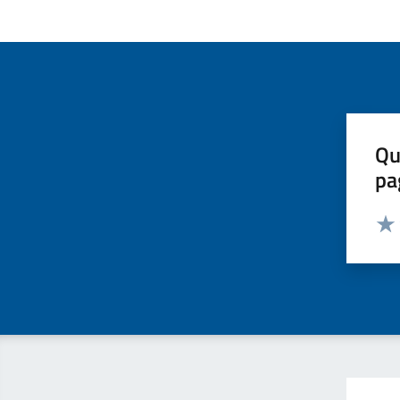
Qu
pa
Valut
Valu