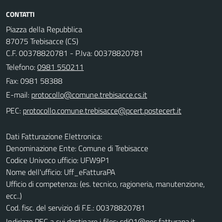
CONTATTI
Piazza della Repubblica
87075 Trebisacce (CS)
C.F. 00378820781 - P.Iva: 00378820781
Telefono:
0981 550211
Fax: 0981 58388
E-mail:
PEC:
Dati Fatturazione Elettronica:
Denominazione Ente: Comune di Trebisacce
Codice Univoco ufficio: UFW9P1
Nome dell'ufficio: Uff_eFatturaPA
Ufficio di competenza: (es. tecnico, ragioneria, manutenzione,
ecc..)
Cod. fisc. del servizio di F.E.: 00378820781
Indirizzo PEC a cui destinare i files:
sdi01@pec.fatturapa.it