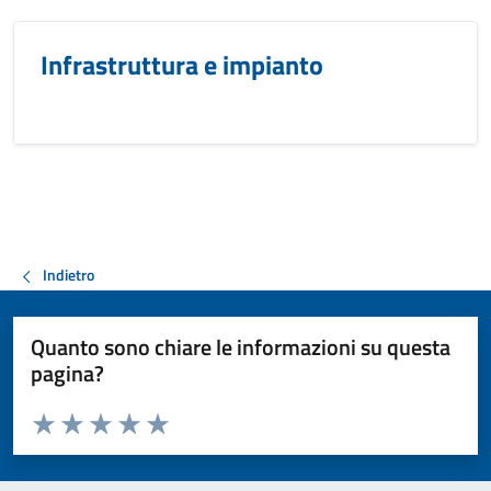
Infrastruttura e impianto
Indietro
Quanto sono chiare le informazioni su questa
pagina?
Valuta da 1 a 5 stelle la pagina
Valuta 1 stelle su 5
Valuta 2 stelle su 5
Valuta 3 stelle su 5
Valuta 4 stelle su 5
Valuta 5 stelle su 5