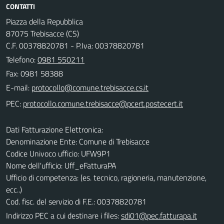
CONTATTI
Piazza della Repubblica
87075 Trebisacce (CS)
C.F. 00378820781 - P.Iva: 00378820781
Telefono:
0981 550211
Fax: 0981 58388
E-mail:
PEC:
Dati Fatturazione Elettronica:
Denominazione Ente: Comune di Trebisacce
Codice Univoco ufficio: UFW9P1
Nome dell'ufficio: Uff_eFatturaPA
Ufficio di competenza: (es. tecnico, ragioneria, manutenzione,
ecc..)
Cod. fisc. del servizio di F.E.: 00378820781
Indirizzo PEC a cui destinare i files:
sdi01@pec.fatturapa.it