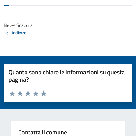
News Scaduta
Indietro
Quanto sono chiare le informazioni su questa
pagina?
Valuta da 1 a 5 stelle la pagina
Valuta 1 stelle su 5
Valuta 2 stelle su 5
Valuta 3 stelle su 5
Valuta 4 stelle su 5
Valuta 5 stelle su 5
Contatta il comune