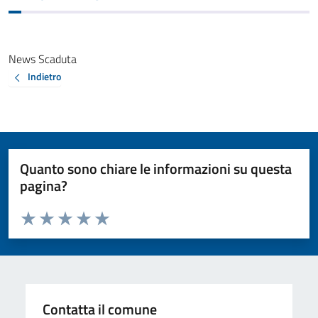
News Scaduta
Indietro
Quanto sono chiare le informazioni su questa
pagina?
Valuta da 1 a 5 stelle la pagina
Valuta 1 stelle su 5
Valuta 2 stelle su 5
Valuta 3 stelle su 5
Valuta 4 stelle su 5
Valuta 5 stelle su 5
Contatta il comune