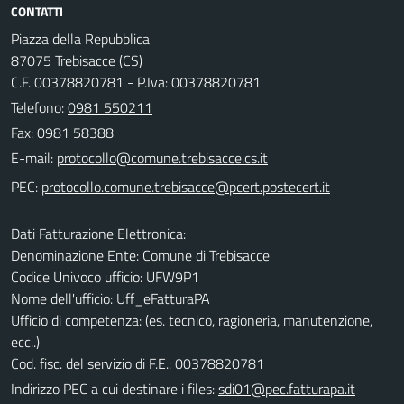
CONTATTI
Piazza della Repubblica
87075 Trebisacce (CS)
C.F. 00378820781 - P.Iva: 00378820781
Telefono:
0981 550211
Fax: 0981 58388
E-mail:
PEC:
Dati Fatturazione Elettronica:
Denominazione Ente: Comune di Trebisacce
Codice Univoco ufficio: UFW9P1
Nome dell'ufficio: Uff_eFatturaPA
Ufficio di competenza: (es. tecnico, ragioneria, manutenzione,
ecc..)
Cod. fisc. del servizio di F.E.: 00378820781
Indirizzo PEC a cui destinare i files:
sdi01@pec.fatturapa.it