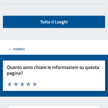
Tutto il Luoghi
Indietro
Quanto sono chiare le informazioni su questa
pagina?
Valuta da 1 a 5 stelle la pagina
Valuta 1 stelle su 5
Valuta 2 stelle su 5
Valuta 3 stelle su 5
Valuta 4 stelle su 5
Valuta 5 stelle su 5