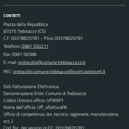
CONTATTI
Piazza della Repubblica
87075 Trebisacce (CS)
C.F. 00378820781 - P.Iva: 00378820781
Telefono:
0981 550211
Fax: 0981 58388
E-mail:
PEC:
Dati Fatturazione Elettronica:
Denominazione Ente: Comune di Trebisacce
Codice Univoco ufficio: UFW9P1
Nome dell'ufficio: Uff_eFatturaPA
Ufficio di competenza: (es. tecnico, ragioneria, manutenzione,
ecc..)
Cod. fisc. del servizio di F.E.: 00378820781