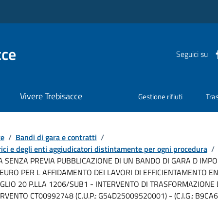
cce
Seguici su
Vivere Trebisacce
Gestione rifiuti
Tra
te
/
Bandi di gara e contratti
/
ici e degli enti aggiudicatori distintamente per ogni procedura
/
SENZA PREVIA PUBBLICAZIONE DI UN BANDO DI GARA D IMPOR
0 EURO PER L AFFIDAMENTO DEI LAVORI DI EFFICIENTAMENTO 
FOGLIO 20 P.LLA 1206/SUB1 - INTERVENTO DI TRASFORMAZIONE DEG
VENTO CT00992748 (C.U.P.: G54D25009520001) - (C.I.G.: B9CA