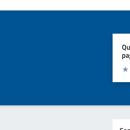
Qu
pa
Valut
Valu