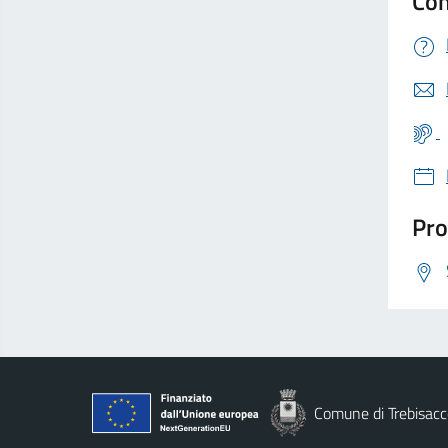
Con
Pro
Comune di Trebisacc