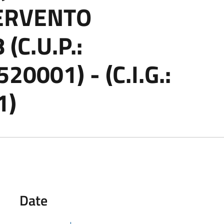
TERVENTO
(C.U.P.:
0001) - (C.I.G.:
1)
Date