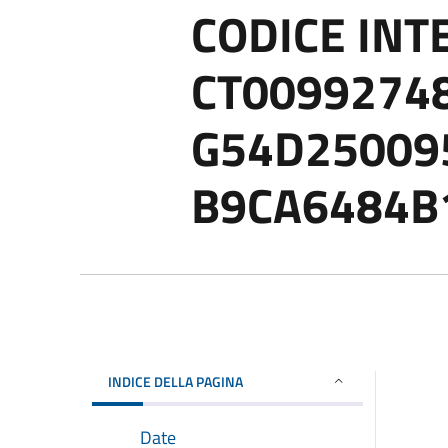
CODICE IN
CT00992748 
G54D2500952
B9CA6484B
INDICE DELLA PAGINA
Date