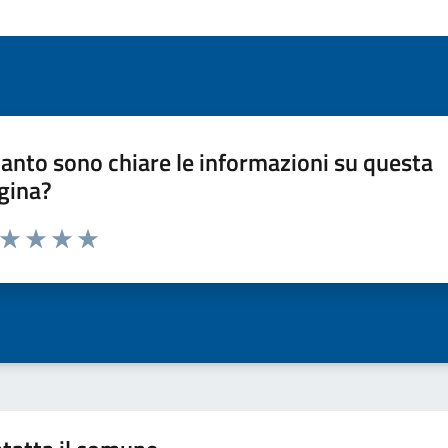
anto sono chiare le informazioni su questa
gina?
a da 1 a 5 stelle la pagina
ta 1 stelle su 5
Valuta 2 stelle su 5
Valuta 3 stelle su 5
Valuta 4 stelle su 5
Valuta 5 stelle su 5