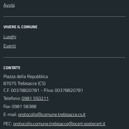
Avvisi
VIVERE IL COMUNE
Luoghi
Eventi
CONTATTI
Piazza della Repubblica
87075 Trebisacce (CS)
C.F. 00378820781 - P.Iva: 00378820781
Telefono:
0981 550211
Fax: 0981 58388
E-mail:
PEC: