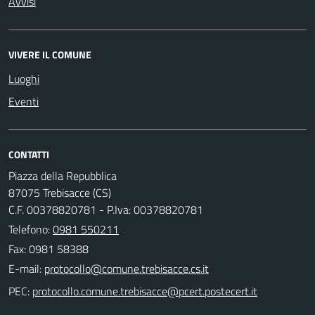
Avvisi
VIVERE IL COMUNE
Luoghi
Eventi
CONTATTI
Piazza della Repubblica
87075 Trebisacce (CS)
C.F. 00378820781 - P.Iva: 00378820781
Telefono:
0981 550211
Fax: 0981 58388
E-mail:
PEC: