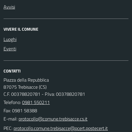
Avvisi
VIVERE IL COMUNE
Luoghi
Eventi
CONTATTI
Piazza della Repubblica
87075 Trebisacce (CS)
C.F. 00378820781 - P.Iva: 00378820781
Telefono:
0981 550211
Fax: 0981 58388
E-mail:
PEC: