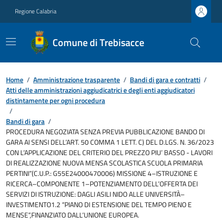
Regione Calabria
Comune di Trebisacce
Home
/
Amministrazione trasparente
/
Bandi di gara e contratti
/
Atti delle amministrazioni aggiudicatrici e degli enti aggiudicatori
distintamente per ogni procedura
/
Bandi di gara
/
PROCEDURA NEGOZIATA SENZA PREVIA PUBBLICAZIONE BANDO DI
GARA AI SENSI DELL’ART. 50 COMMA 1 LETT. C) DEL D.LGS. N. 36/2023
CON L’APPLICAZIONE DEL CRITERIO DEL PREZZO PIU’ BASSO - LAVORI
DI REALIZZAZIONE NUOVA MENSA SCOLASTICA SCUOLA PRIMARIA
PERTINI”(C.U.P.: G55E24000470006) MISSIONE 4–ISTRUZIONE E
RICERCA–COMPONENTE 1–POTENZIAMENTO DELL’OFFERTA DEI
SERVIZI DI ISTRUZIONE: DAGLI ASILI NIDO ALLE UNIVERSITÀ–
INVESTIMENTO1.2 “PIANO DI ESTENSIONE DEL TEMPO PIENO E
MENSE”,FINANZIATO DALL’UNIONE EUROPEA.