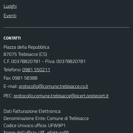
Luoghi
Eventi
CONTATTI
Piazza della Repubblica
87075 Trebisacce (CS)
C.F. 00378820781 - P.Iva: 00378820781
Telefono:
0981 550211
Fax: 0981 58388
E-mail:
PEC:
Dati Fatturazione Elettronica:
Denominazione Ente: Comune di Trebisacce
Codice Univoco ufficio: UFW9P1
Nome dell'ufficio: Uff_eFatturaPA