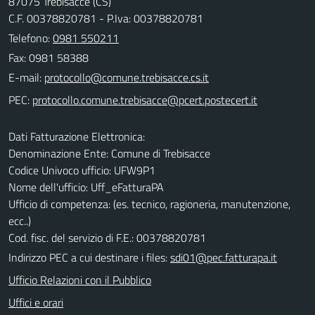
87075 Trebisacce (CS)
C.F. 00378820781 - P.Iva: 00378820781
Telefono:
0981 550211
Fax: 0981 58388
E-mail:
PEC:
Dati Fatturazione Elettronica:
Denominazione Ente: Comune di Trebisacce
Codice Univoco ufficio: UFW9P1
Nome dell'ufficio: Uff_eFatturaPA
Ufficio di competenza: (es. tecnico, ragioneria, manutenzione,
ecc..)
Cod. fisc. del servizio di F.E.: 00378820781
Indirizzo PEC a cui destinare i files:
sdi01@pec.fatturapa.it
Ufficio Relazioni con il Pubblico
Uffici e orari