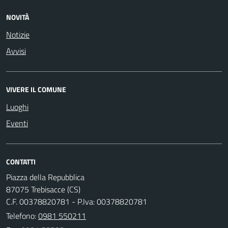
NOVITÀ
Notizie
Avvisi
VIVERE IL COMUNE
Luoghi
Eventi
CONTATTI
Piazza della Repubblica
87075 Trebisacce (CS)
C.F. 00378820781 - P.Iva: 00378820781
Telefono:
0981 550211