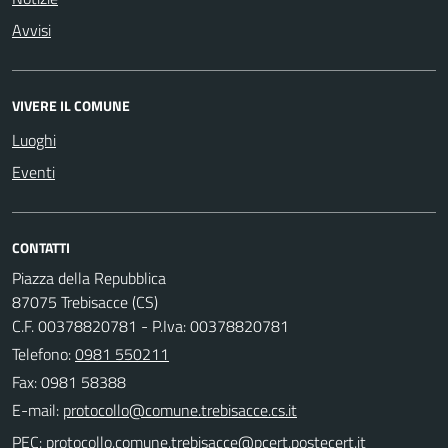
Avvisi
VIVERE IL COMUNE
Luoghi
Eventi
CONTATTI
Piazza della Repubblica
87075 Trebisacce (CS)
C.F. 00378820781 - P.Iva: 00378820781
Telefono:
0981 550211
Fax: 0981 58388
E-mail:
PEC: